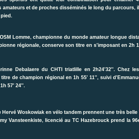
 amateurs et de proches disséminés le long du parcours, il
 pied.
 l'OSM Lomme, championne du monde amateur longue dista
onne régionale, conserve son titre en s'imposant en 2h 11
inne Debalaere du CHTI triatlille en 2h24'32''. Chez l
titre de champion régional en 1h 55' 11'', suivi d'Emman
1h 57' 24''.
de Hervé Woskowiak en vélo tandem prennent une très belle 
Jimmy Vansteenkiste, licencié au TC Hazebrouck prend la 96