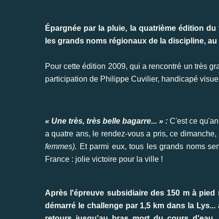
Épargnée par la pluie, la quatrième édition du t
les grands noms régionaux de la discipline, au
Pour cette édition 2009, qui a rencontré un très g
participation de Philippe Cuvilier, handicapé visue
« Une très, très belle bagarre... » :
C'est ce qu'ann
a quatre ans, le rendez-vous a pris, ce dimanche
femmes).
Et parmi eux, tous les grands noms seni
France : jolie victoire pour la ville !
Après l'épreuve subsidiaire des 150 m à pied n
démarré le challenge par 1,5 km dans la Lys... 
retours jusqu'au bras mort du cours d'eau, 