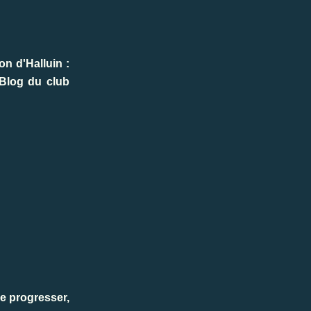
lon d'Halluin :
r Blog du club
de progresser,