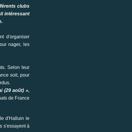
férents clubs
it intéressant
n.
nt d'organiser
our nager, les
ts. Selon leur
ance soit, pour
ordus.
 (29 août) »,
nnats de France
le d'Halluin le
s s'essayent à