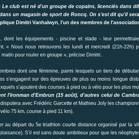
« Le club est né d'un groupe de copains, licenciés dans dif
 dans un magasin de sport de Roncq. On s'est dit qu'il sera
plique Dimitri Vanhalwyn, l'un des membres de l'associatio
 dont les équipements - piscine et stade - leur permettraie
nt. « Nous nous retrouvons les lundi et mercredi (21h-22h) p
 matin pour rouler en groupe », précise Dimitri.
mbres dont une féminine, parmi lesquels un tiers de débutan
lètes s'engagent sur des épreuves de plus ou moins longue dist
auxquels s'ajoutent des courses à pied ou à vélo pour les plus m
t l'Ironman d'Embrun (15 août), d'autres celui de Cambrai
t, disputera avec Frédéric Garcette et Mathieu Joly les champio
vélo 75 km, course à pied 11 km).
 au départ du 5e triathlon courte distance organisé par la vil
laisance). S'il est sans doute ambitieux pour que les néophyte