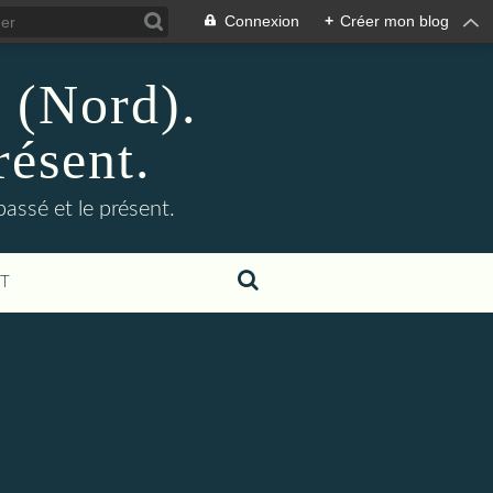
Connexion
+
Créer mon blog
n (Nord).
résent.
 passé et le présent.
T