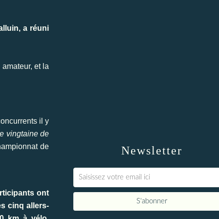
lluin, a réuni
 amateur, et la
oncurrents il y
e vingtaine de
championnat de
Newsletter
rticipants ont
s cinq allers-
40 km à vélo.