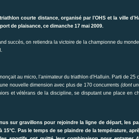
riathlon courte distance, organisé par l’OHS et la ville d’Ha
 port de plaisance, ce dimanche 17 mai 2009.
rand succès, on retiendra la victoire de la championne du monde
l.
onçait au micro, l'animateur du triathlon d'Halluin. Parti de 25 c
, une nouvelle dimension avec plus de 170 concurrents
(dont un
ors et vétérans de la discipline, se disputant une place en 
us sur gravillons pour rejoindre la ligne de départ, les pa
à 15°C. Pas le temps de se plaindre de la température, aprè
les sportifs ont quitté leur combinaison pour entamer 