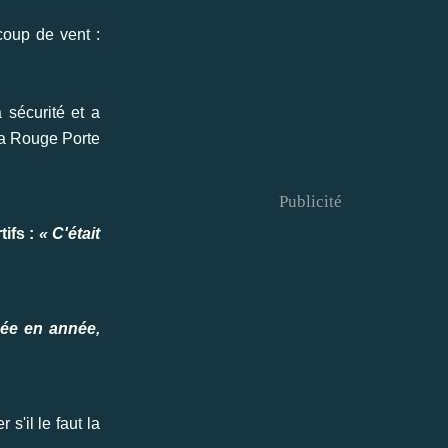
coup de vent :
 sécurité et a
 la Rouge Porte
Publicité
ifs :
« C'était
née en année,
s'il le faut la