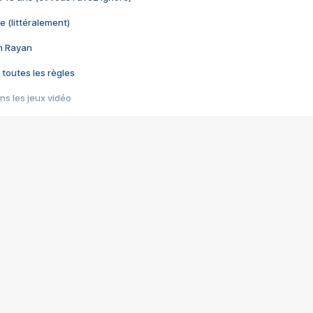
e (littéralement)
im Rayan
 toutes les règles
s les jeux vidéo
us choquant de Rockstar ? - Le scandale BULLY
e plus moche de Steam
du RÊVE tourne au CAUCHEMAR
pendant 8 heures
it… à tort
umiliés par un jeu vidéo
ire - Final Fantasy 8
ti un empire - Age of Empires