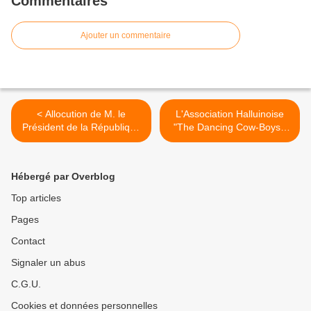
Commentaires
Ajouter un commentaire
< Allocution de M. le
L'Association Halluinoise
Président de la République
"The Dancing Cow-Boys "
- Cérémonie du 65ème
Fête ses 10 Ans. >
Anniversaire du
Débarquement en
Hébergé par Overblog
Normandie - 6/6/2009.
Top articles
Pages
Contact
Signaler un abus
C.G.U.
Cookies et données personnelles