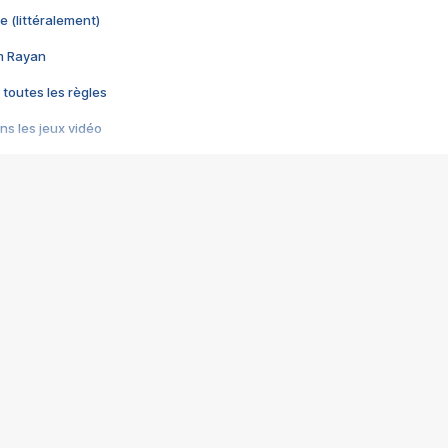
e (littéralement)
im Rayan
 toutes les règles
s les jeux vidéo
us choquant de Rockstar ? - Le scandale BULLY
e plus moche de Steam
du RÊVE tourne au CAUCHEMAR
pendant 8 heures
it… à tort
umiliés par un jeu vidéo
ire - Final Fantasy 8
ti un empire - Age of Empires