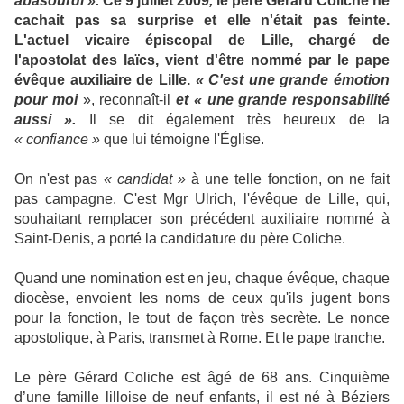
abasourdi ».
Ce 9 juillet 2009
,
le père Gérard Coliche ne
cachait pas sa surprise et elle n'était pas feinte.
L'actuel vicaire épiscopal de Lille, chargé de
l'apostolat des laïcs, vient d'être nommé par le pape
évêque auxiliaire de Lille.
« C'est une grande émotion
pour moi
», reconnaît-il
et « une grande responsabilité
aussi ».
Il se dit également très heureux de la
« confiance »
que lui témoigne l'Église.
On n'est pas
« candidat »
à une telle fonction, on ne fait
pas campagne. C'est Mgr Ulrich, l'évêque de Lille, qui,
souhaitant remplacer son précédent auxiliaire nommé à
Saint-Denis, a porté la candidature du père Coliche.
Quand une nomination est en jeu, chaque évêque, chaque
diocèse, envoient les noms de ceux qu'ils jugent bons
pour la fonction, le tout de façon très secrète. Le nonce
apostolique, à Paris, transmet à Rome. Et le pape tranche.
Le père Gérard Coliche est âgé de 68 ans. Cinquième
d’une famille lilloise de neuf enfants, il est né à Béziers