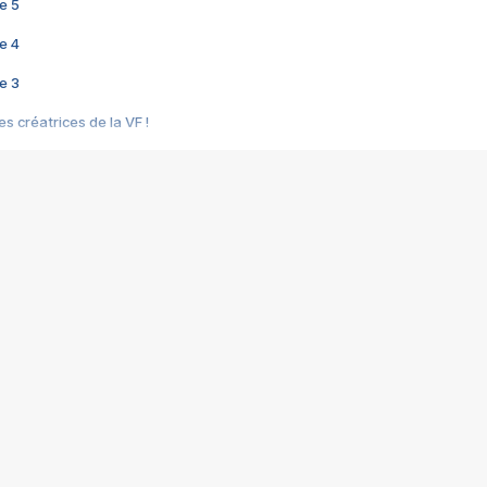
e 5
e 4
e 3
s créatrices de la VF !
e 2
e 1
e Mektoub My Love arrive enfin ! Rencontre avec Shaïn Boumedine et Sal
i : après Toni en famille
elle réalise le bouleversant Dites lui que je l'aime
ais ! Rencontre autour de Vie privée de Rebecca Zlotowski
 de Marguerite, Grave... Rencontre avec Ella Rumpf
 Les Rêveurs, un film intime sur la santé mentale
a avec un film sur le mouvement des Gilets jaunes