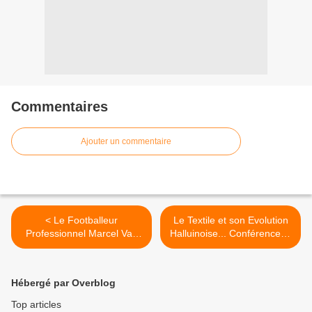
Commentaires
Ajouter un commentaire
< Le Footballeur
Le Textile et son Evolution
Professionnel Marcel Van
Halluinoise... Conférence et
Hecke... de l'Union
Exposition : Octobre 2009.
Halluinoise à Lille et Lens !
>
Hébergé par Overblog
Top articles