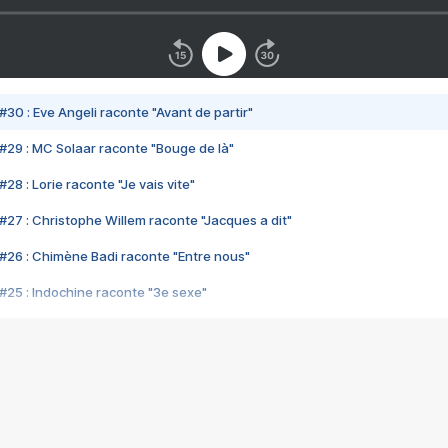
#30 : Eve Angeli raconte "Avant de partir"
#29 : MC Solaar raconte "Bouge de là"
28 : Lorie raconte "Je vais vite"
#27 : Christophe Willem raconte "Jacques a dit"
#26 : Chimène Badi raconte "Entre nous"
#25 : Indochine raconte "3e sexe"
#24 : Zaho raconte "C'est chelou"
#23 : Patrick Bruel raconte "Au café des délices"
#22 : Kyo raconte "Le chemin"
#21 : Nolwenn Leroy raconte "Cassé"