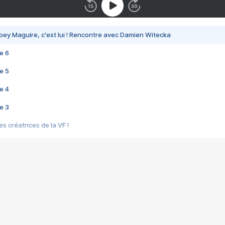
bey Maguire, c'est lui ! Rencontre avec Damien Witecka
e 6
e 5
e 4
e 3
s créatrices de la VF !
e 2
e 1
e Mektoub My Love arrive enfin ! Rencontre avec Shaïn Boumedine et Sal
i : après Toni en famille
elle réalise le bouleversant Dites lui que je l'aime