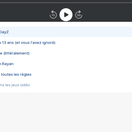
 DayZ
 a 13 ans (et vous l'avez ignoré)
e (littéralement)
im Rayan
 toutes les règles
s les jeux vidéo
us choquant de Rockstar ? - Le scandale BULLY
e plus moche de Steam
du RÊVE tourne au CAUCHEMAR
pendant 8 heures