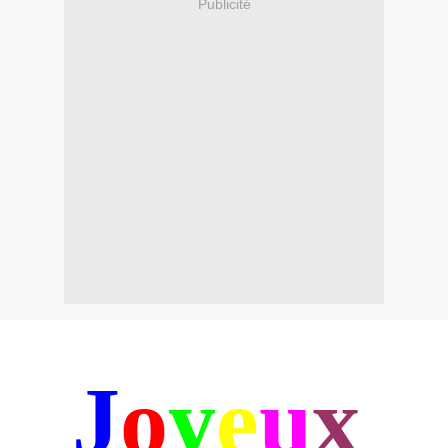
Publicité
J
o
y
e
u
x