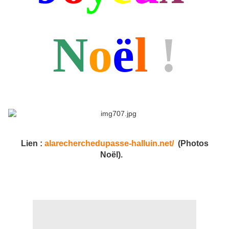
N
o
ë
l
!
Lien :
alarecherchedupasse-halluin.net/
(Photos
Noël).