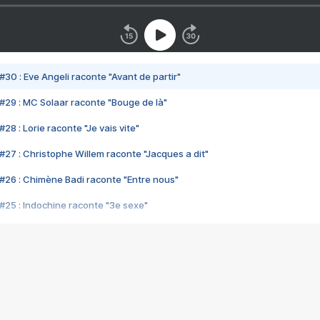
#30 : Eve Angeli raconte "Avant de partir"
#29 : MC Solaar raconte "Bouge de là"
28 : Lorie raconte "Je vais vite"
#27 : Christophe Willem raconte "Jacques a dit"
#26 : Chimène Badi raconte "Entre nous"
#25 : Indochine raconte "3e sexe"
#24 : Zaho raconte "C'est chelou"
#23 : Patrick Bruel raconte "Au café des délices"
#22 : Kyo raconte "Le chemin"
#21 : Nolwenn Leroy raconte "Cassé"