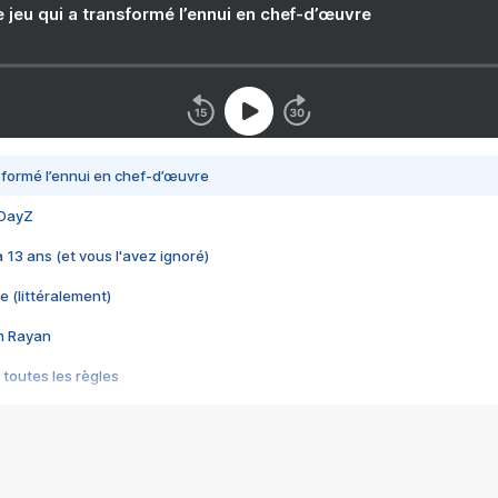
e jeu qui a transformé l’ennui en chef-d’œuvre
nsformé l’ennui en chef-d’œuvre
 DayZ
 a 13 ans (et vous l'avez ignoré)
e (littéralement)
im Rayan
 toutes les règles
s les jeux vidéo
us choquant de Rockstar ? - Le scandale BULLY
e plus moche de Steam