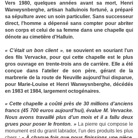
Vers 1980, quelques années avant sa mort, Henri
Wanwysnberghe, artisan halluinois fortuné, a préparé
sa sépulture avec un soin particulier. Sans successeur
direct, l'homme a dépensé sans compter pour abriter
son corps et celui de sa femme dans une chapelle qui
dénote au cimetière d'Halluin.
« C'était un bon client »
,
se souvient en souriant l'un
des fils Vervacke, pour qui cette chapelle est le plus
gros ouvrage en trente-trois ans de carrière. Elle a été
conçue dans l'atelier de son père, gérant de la
marbrerie de la route de Neuville aujourd'hui disparue,
pour Marie-Louise et Henri Wanwysnberghe, décédés
en 1983 et 1984, largement octogénaires.
« Cette chapelle a coûté près de 30 millions d'anciens
francs (45 700 euros aujourd'hui), évalue M. Vervacke.
Nous avons travaillé plus d'un mois et il a fallu deux
grues pour poser le fronton. »
La pierre qui compose le
monument est du granit labrador, l'un des produits les plus
chers
: « À chaque fois que nous finissions une pièce,