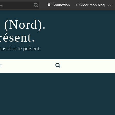
Connexion
+
Créer mon blog
n (Nord).
résent.
 passé et le présent.
T