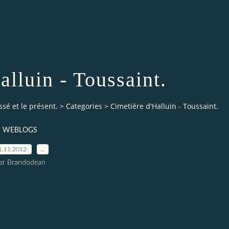
alluin - Toussaint.
ssé et le présent.
>
Categories
>
Cimetière d'Halluin - Toussaint.
WEBLOGS
1.11.2012
…
ar Brandodean