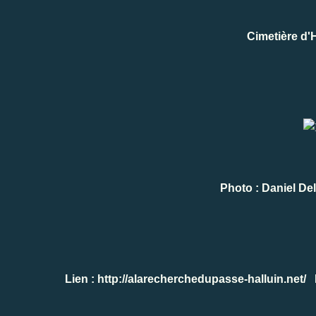
Cimetière d'H
Photo : Daniel De
Lien :
http://alarecherchedupasse-halluin.net/
H