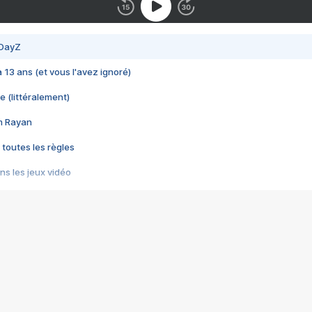
 DayZ
 a 13 ans (et vous l'avez ignoré)
e (littéralement)
im Rayan
 toutes les règles
s les jeux vidéo
us choquant de Rockstar ? - Le scandale BULLY
e plus moche de Steam
du RÊVE tourne au CAUCHEMAR
pendant 8 heures
it… à tort