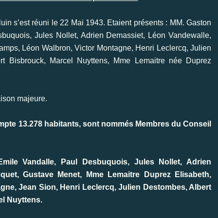
uin s’est réuni le 22 Mai 1943. Etaient présents : MM. Gaston
sbuquois, Jules Nollet, Adrien Demassiet, Léon Vandewalle,
amps, Léon Walbron, Victor Montagne, Henri Leclercq, Julien
ert Bisbrouck, Marcel Nuyttens, Mme Lemaitre née Duprez
aison majeure.
mpte 13.278 habitants, sont nommés Membres du Conseil
mile Vandalle, Paul Desbuquois, Jules Nollet, Adrien
cquet, Gustave Menet, Mme Lemaitre Duprez Elisabeth,
ne, Jean Sion, Henri Leclercq, Julien Destombes, Albert
el Nuyttens.