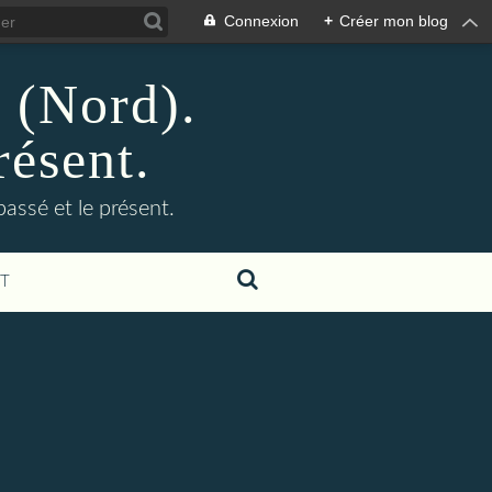
Connexion
+
Créer mon blog
n (Nord).
résent.
 passé et le présent.
T