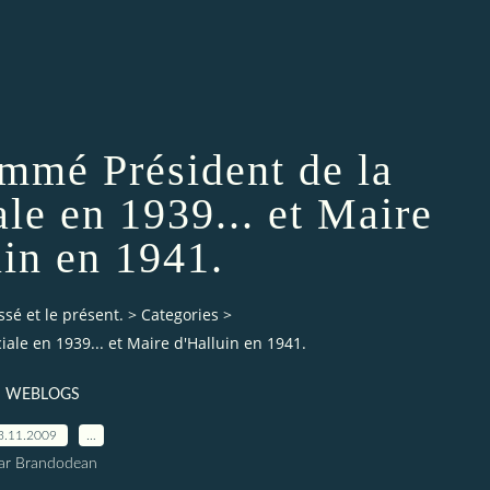
ommé Président de la
le en 1939... et Maire
uin en 1941.
ssé et le présent.
>
Categories
>
ale en 1939... et Maire d'Halluin en 1941.
WEBLOGS
3.11.2009
…
ar Brandodean