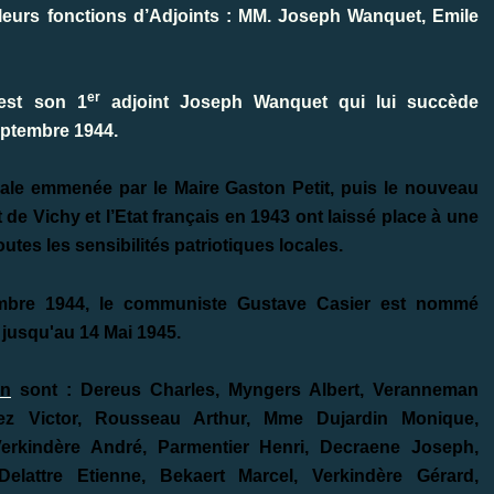
s leurs fonctions d’Adjoints : MM. Joseph Wanquet, Emile
er
’est son 1
adjoint Joseph Wanquet qui lui succède
Septembre 1944.
iale emmenée par le Maire Gaston Petit, puis le nouveau
e Vichy et l’Etat français en 1943 ont laissé place à une
utes les sensibilités patriotiques locales.
embre 1944, le communiste Gustave Casier est nommé
 jusqu'au 14 Mai 1945.
on
sont : Dereus Charles, Myngers Albert, Veranneman
nez Victor, Rousseau Arthur, Mme Dujardin Monique,
Verkindère André, Parmentier Henri, Decraene Joseph,
lattre Etienne, Bekaert Marcel, Verkindère Gérard,