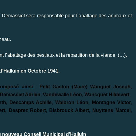
M. Demassiet sera responsable pour l’abattage des animaux et
neau.
l’abattage des bestiaux et la répartition de la viande. (…).
 d’Halluin en Octobre 1941.
composé ainsi
:
Petit Gaston (Maire) Wanquet Joseph,
, Demassiet Adrien, Vandewalle Léon, Wancquet Hildevert,
th, Descamps Achille, Walbron Léon, Montagne Victor,
ert, Desprez Robert, Bisbrouck Albert, Nuyttens Marcel,
du nouveau Conseil Municipal d’Halluin