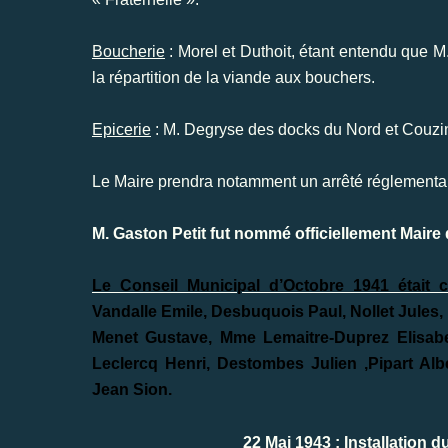
Boucherie
: Morel et Duthoit, étant entendu que 
la répartition de la viande aux bouchers.
Epicerie
: M. Degryse des docks du Nord et Couzi
Le Maire prendra notamment un arrêté réglementant 
M. Gaston Petit fut nommé officiellement Maire
Le Conseil Municipal d’Octobre 1941 était 
Vandalle Emile, Desbuquois Paul, Nollet Jules
Menet Gustave, Mme Lemaitre-Duprez Elisabe
Leclercq Henri, Destombes Julien ,Pipart Alb
Jean Sion.
22 Mai 1943 : Installation 