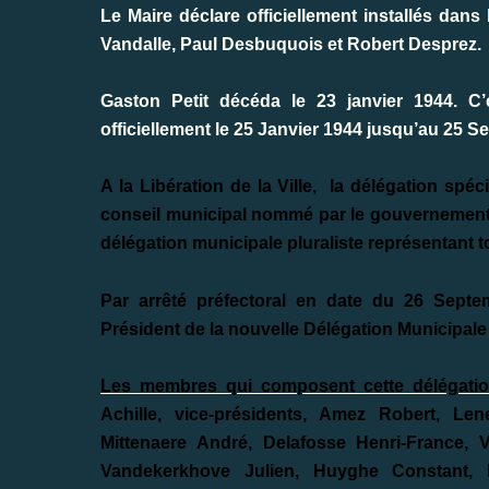
Le Maire déclare officiellement installés dan
Vandalle, Paul Desbuquois et Robert Desprez.
Gaston Petit décéda le 23 janvier 1944. C
officiellement le 25 Janvier 1944 jusqu’au 25 
A la Libération de la Ville,
la délégation spéc
conseil municipal nommé par le gouvernement d
délégation municipale pluraliste représentant to
Par arrêté préfectoral en date du 26 Sept
Président de la nouvelle Délégation Municipale
Les membres qui composent cette délégati
Achille, vice-présidents, Amez Robert, Le
Mittenaere André, Delafosse Henri-France, 
Vandekerkhove Julien, Huyghe Constant, De