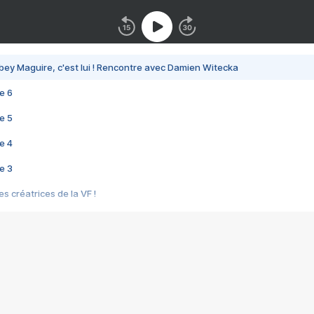
bey Maguire, c'est lui ! Rencontre avec Damien Witecka
e 6
e 5
e 4
e 3
s créatrices de la VF !
e 2
e 1
e Mektoub My Love arrive enfin ! Rencontre avec Shaïn Boumedine et Sal
i : après Toni en famille