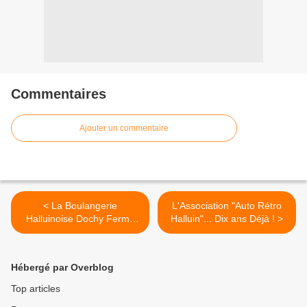
Commentaires
Ajouter un commentaire
< La Boulangerie
L'Association "Auto Rétro
Halluinoise Dochy Ferme
Halluin"... Dix ans Déjà ! >
son "Four" le 1er Janvier
2010. (Vidéo TF1 - 13 H.)
Hébergé par Overblog
Top articles