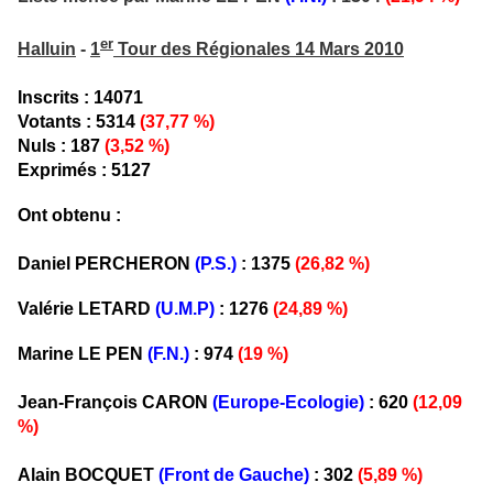
er
Halluin
-
1
Tour des Régionales 14 Mars 2010
Inscrits : 14071
Votants : 5314
(37,77 %)
Nuls : 187
(3,52 %)
Exprimés : 5127
Ont obtenu :
Daniel PERCHERON
(P.S.)
: 1375
(26,82 %)
Valérie LETARD
(U.M.P)
: 1276
(24,89 %)
Marine LE PEN
(F.N.)
: 974
(19 %)
Jean-François CARON
(Europe-Ecologie)
: 620
(12,09
%)
Alain BOCQUET
(Front de Gauche)
: 302
(5,89 %)