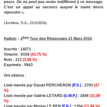
peurs. On ne peut pas rester indifférent à ce message.
C'est un appel au secours auquel le maire devra
répondre ».
(Archives, N.E., 22/3/2010).
ème
Halluin
–
2
Tour des Régionales 21 Mars 2010
Inscrits : 14071
Votants : 6156
(43,75 %)
Nuls : 213
(3,46 %)
Exprimés : 5943
Ont obtenu :
Liste menée par Daniel PERCHERON
(P.S.)
: 2793
(47
%)
Liste menée par Valérie LETARD
(U.M.P.)
: 1846
(31,06
%)
Liste menée par Marine LE PEN
(F.N.)
: 1304
(21,94 %)