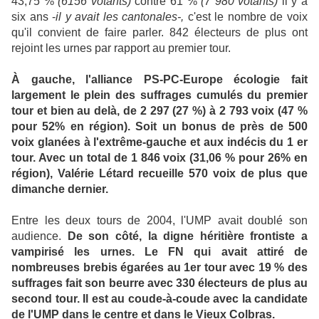
43,75 %
(6156 votants)
contre 61 %
(7 980 votants)
il y a
six ans -
il y avait les cantonales-,
c'est le nombre de voix
qu'il convient de faire parler. 842 électeurs de plus ont
rejoint les urnes par rapport au premier tour.
À gauche, l'alliance PS-PC-Europe écologie fait
largement le plein des suffrages cumulés du premier
tour et bien au delà, de 2 297 (27 %) à 2 793 voix (47 %
pour 52% en région). Soit un bonus de près de 500
voix glanées à l'extrême-gauche et aux indécis du 1 er
tour. Avec un total de 1 846 voix (31,06 % pour 26% en
région), Valérie Létard recueille 570 voix de plus que
dimanche dernier.
Entre les deux tours de 2004, l'UMP avait doublé son
audience.
De son côté, la digne héritière frontiste a
vampirisé les urnes. Le FN qui avait attiré de
nombreuses brebis égarées au 1er tour avec 19 % des
suffrages fait son beurre avec 330 électeurs de plus au
second tour. Il est au coude-à-coude avec la candidate
de l'UMP dans le centre et dans le Vieux Colbras.