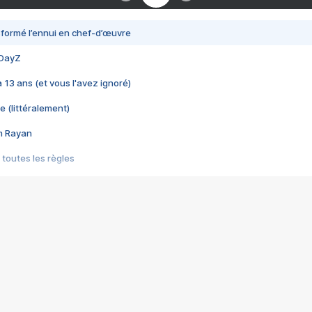
nsformé l’ennui en chef-d’œuvre
 DayZ
 a 13 ans (et vous l'avez ignoré)
e (littéralement)
im Rayan
 toutes les règles
s les jeux vidéo
us choquant de Rockstar ? - Le scandale BULLY
e plus moche de Steam
du RÊVE tourne au CAUCHEMAR
pendant 8 heures
it… à tort