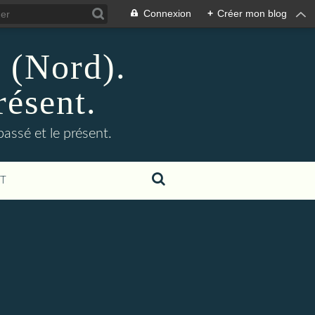
Connexion
+
Créer mon blog
n (Nord).
résent.
 passé et le présent.
T