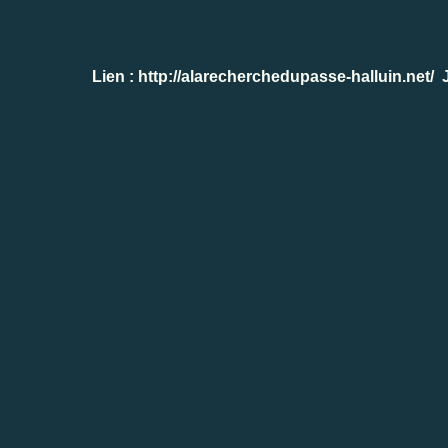
Lien :
http://alarecherchedupasse-halluin.net/
J