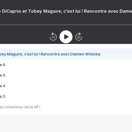
 DiCaprio et Tobey Maguire, c'est lui ! Rencontre avec Dam
bey Maguire, c'est lui ! Rencontre avec Damien Witecka
e 6
e 5
e 4
e 3
s créatrices de la VF !
e 2
e 1