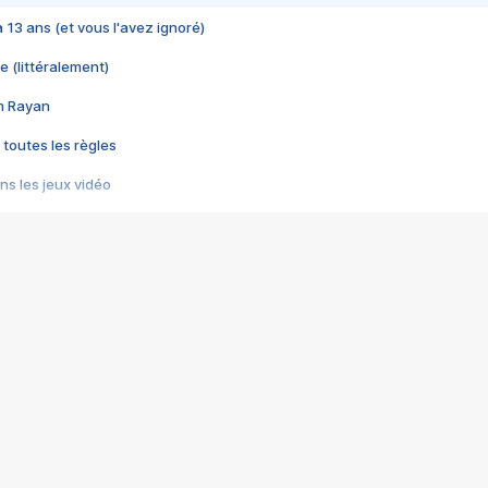
 a 13 ans (et vous l'avez ignoré)
e (littéralement)
im Rayan
 toutes les règles
s les jeux vidéo
us choquant de Rockstar ? - Le scandale BULLY
e plus moche de Steam
du RÊVE tourne au CAUCHEMAR
pendant 8 heures
it… à tort
umiliés par un jeu vidéo
ire - Final Fantasy 8