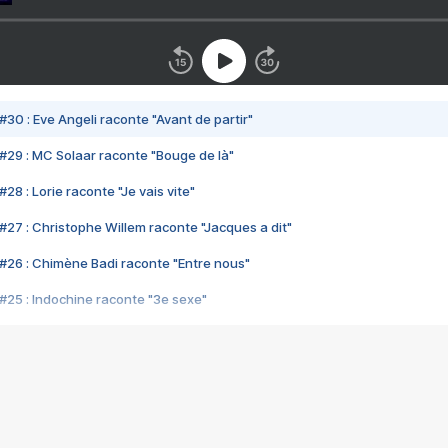
#30 : Eve Angeli raconte "Avant de partir"
#29 : MC Solaar raconte "Bouge de là"
28 : Lorie raconte "Je vais vite"
#27 : Christophe Willem raconte "Jacques a dit"
#26 : Chimène Badi raconte "Entre nous"
#25 : Indochine raconte "3e sexe"
#24 : Zaho raconte "C'est chelou"
#23 : Patrick Bruel raconte "Au café des délices"
#22 : Kyo raconte "Le chemin"
#21 : Nolwenn Leroy raconte "Cassé"