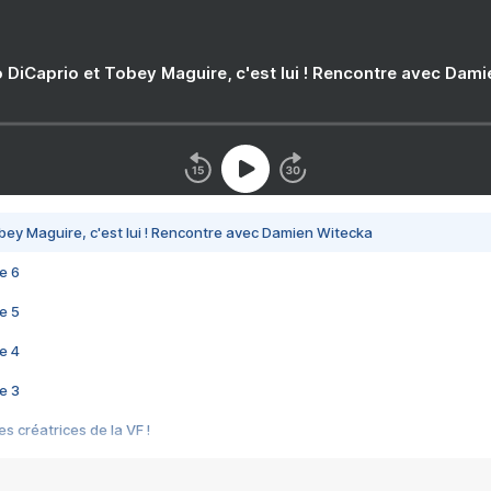
 DiCaprio et Tobey Maguire, c'est lui ! Rencontre avec Dam
bey Maguire, c'est lui ! Rencontre avec Damien Witecka
e 6
e 5
e 4
e 3
s créatrices de la VF !
e 2