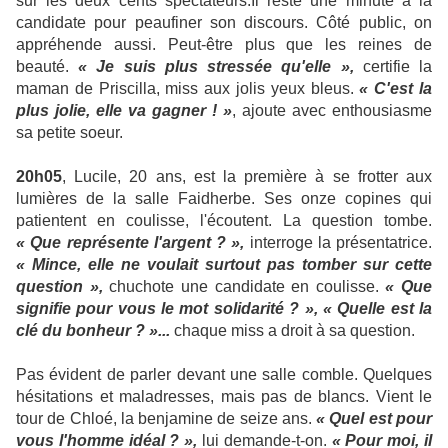
sur les deux cents spectateurs.
Il reste une minute à la
candidate pour peaufiner son discours. Côté public, on
appréhende aussi. Peut-être plus que les reines de
beauté.
« Je suis plus stressée qu'elle »,
certifie la
maman de Priscilla, miss aux jolis yeux bleus.
« C'est la
plus jolie, elle va gagner ! »
, ajoute avec enthousiasme
sa petite soeur.
20h05
, Lucile, 20 ans, est la première à se frotter aux
lumières de la salle Faidherbe. Ses onze copines qui
patientent en coulisse, l'écoutent. La question tombe.
« Que représente l'argent ? »,
interroge la présentatrice.
« Mince, elle ne voulait surtout pas tomber sur cette
question »,
chuchote une candidate en coulisse.
« Que
signifie pour vous le mot solidarité ? », « Quelle est la
clé du bonheur ? »...
chaque miss a droit à sa question.
Pas évident de parler devant une salle comble. Quelques
hésitations et maladresses, mais pas de blancs. Vient le
tour de Chloé, la benjamine de seize ans.
« Quel est pour
vous l'homme idéal ? »,
lui demande-t-on.
« Pour moi, il