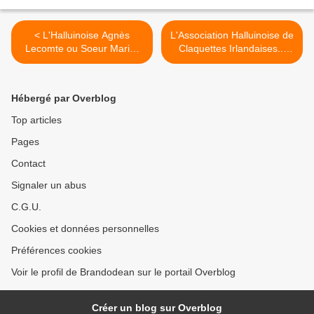
< L'Halluinoise Agnès
L'Association Halluinoise de
Lecomte ou Soeur Marie-
Claquettes Irlandaises...
Louise a fêté ses 100 ans !
"Irish Tap Dancers". >
Hébergé par Overblog
Top articles
Pages
Contact
Signaler un abus
C.G.U.
Cookies et données personnelles
Préférences cookies
Voir le profil de Brandodean sur le portail Overblog
Créer un blog sur Overblog