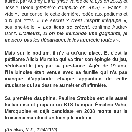
autres, par Audrey Danz
(miss Vallée de la Lys en 2002)
et
Jessie Deleu
(première dauphine en 2003).
« Faites le
vide », leur conseille cette dernière, rodée aux podiums et
aux paillettes.
« Le secret ? c'est l'esprit d'équipe »,
souligne-t-elle.
« Les liens se créent
, confirme Audrey
Danz.
D'ailleurs, si on me demande une gagnante, je
ne peux pas les départager, je les apprécie toutes ».
Mais sur le podium, il n'y a qu'une place. Et c'est la
pétillante Alicia Murteira qui va tirer son épingle du jeu,
séduisant le jury par sa prestance. Âgée de 19 ans,
l'Halluinoise était venue avec sa famille qui n'a pas
manqué d'applaudir chaque apparition de cette
étudiante qui se destine au métier d'infirmière.
Sa première dauphine, Pauline Strobbe est elle aussi
halluinoise et prépare un BTS banque. Émeline Vahe,
Marcquoise et déjà candidate en 2008 monte sur la
troisième marche d'un bien joli podium.
(Archives, N.E., 12/4/2010).