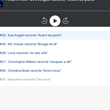
#30 : Eve Angeli raconte "Avant de partir"
#29 : MC Solaar raconte "Bouge de là"
28 : Lorie raconte "Je vais vite"
#27 : Christophe Willem raconte "Jacques a dit"
#26 : Chimène Badi raconte "Entre nous"
#25 : Indochine raconte "3e sexe"
#24 : Zaho raconte "C'est chelou"
#23 : Patrick Bruel raconte "Au café des délices"
#22 : Kyo raconte "Le chemin"