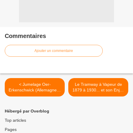
Commentaires
Ajouter un commentaire
< Jumelage Oer-
Le Tramway à Vapeur de
Erkenschwick (Allemagne) -
1879 à 1930... et son Enjeu
Halluin : Signature de la
lors de la Première Guerre
Charte le 25 Octobre 1969
Mondiale. >
(2/4).
Hébergé par Overblog
Top articles
Pages