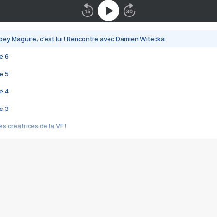
bey Maguire, c'est lui ! Rencontre avec Damien Witecka
e 6
e 5
e 4
e 3
s créatrices de la VF !
e 2
e 1
e Mektoub My Love arrive enfin ! Rencontre avec Shaïn Boumedine et Sal
i : après Toni en famille
elle réalise le bouleversant Dites lui que je l'aime