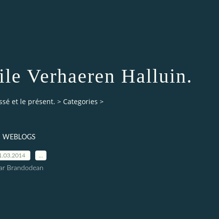
le Verhaeren Halluin.
ssé et le présent.
>
Categories
>
WEBLOGS
1.03.2014
…
ar Brandodean