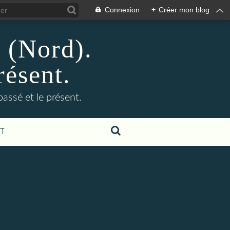
Connexion
+
Créer mon blog
n (Nord).
résent.
 passé et le présent.
T