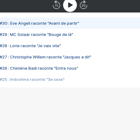
#30 : Eve Angeli raconte "Avant de partir"
#29 : MC Solaar raconte "Bouge de là"
28 : Lorie raconte "Je vais vite"
#27 : Christophe Willem raconte "Jacques a dit"
#26 : Chimène Badi raconte "Entre nous"
#25 : Indochine raconte "3e sexe"
#24 : Zaho raconte "C'est chelou"
#23 : Patrick Bruel raconte "Au café des délices"
#22 : Kyo raconte "Le chemin"
#21 : Nolwenn Leroy raconte "Cassé"
#20 : Patrick Hernandez raconte "Born to be alive"