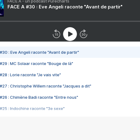
FACE A - un podcast Purecharts
FACE A #30 : Eve Angeli raconte "Avant de partir"
#30 : Eve Angeli raconte "Avant de partir"
#29 : MC Solaar raconte "Bouge de là"
28 : Lorie raconte "Je vais vite"
#27 : Christophe Willem raconte "Jacques a dit"
#26 : Chimène Badi raconte "Entre nous"
#25 : Indochine raconte "3e sexe"
#24 : Zaho raconte "C'est chelou"
#23 : Patrick Bruel raconte "Au café des délices"