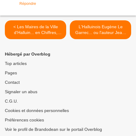
Répondre
< Les Maires de la Ville
L'Halluinois Eugène Le
d'Halluin... en Chiffres,
Garrec... ou l'auteur Jean-
depuis la Révolution.
Paul Cergal de "Parce que
j'étais de l'assistance". >
Hébergé par Overblog
Top articles
Pages
Contact
Signaler un abus
C.G.U.
Cookies et données personnelles
Préférences cookies
Voir le profil de Brandodean sur le portail Overblog