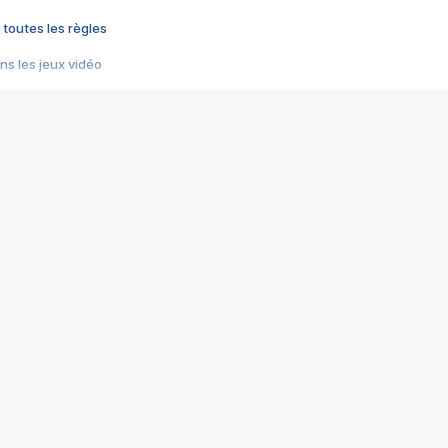
 toutes les règles
s les jeux vidéo
us choquant de Rockstar ? - Le scandale BULLY
e plus moche de Steam
du RÊVE tourne au CAUCHEMAR
pendant 8 heures
it… à tort
umiliés par un jeu vidéo
ire - Final Fantasy 8
ti un empire - Age of Empires
story DOFUS
tard, il crée l'un des pires jeux de tous les temps, MindsEye.