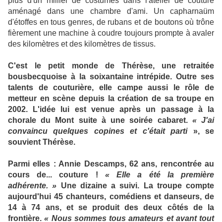
plus d'un millier de costumes dans l'atelier de couture
aménagé dans une chambre d'ami. Un capharnaüm
d'étoffes en tous genres, de rubans et de boutons où trône
fièrement une machine à coudre toujours prompte à avaler
des kilomètres et des kilomètres de tissus.
C'est le petit monde de Thérèse, une retraitée
bousbecquoise à la soixantaine intrépide. Outre ses
talents de couturière, elle campe aussi le rôle de
metteur en scène depuis la création de sa troupe en
2002. L'idée lui est venue après un passage à la
chorale du Mont suite à une soirée cabaret.
« J'ai
convaincu quelques copines et c'était parti
», se
souvient Thérèse.
Parmi elles : Annie Descamps, 62 ans, rencontrée au
cours de... couture !
« Elle a été la première
adhérente. »
Une dizaine a suivi. La troupe compte
aujourd'hui 45 chanteurs, comédiens et danseurs, de
14 à 74 ans, et se produit des deux côtés de la
frontière.
« Nous sommes tous amateurs et avant tout