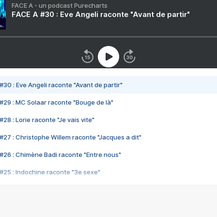
FACE A - un podcast Purecharts
FACE A #30 : Eve Angeli raconte "Avant de partir"
#30 : Eve Angeli raconte "Avant de partir"
#29 : MC Solaar raconte "Bouge de là"
28 : Lorie raconte "Je vais vite"
#27 : Christophe Willem raconte "Jacques a dit"
#26 : Chimène Badi raconte "Entre nous"
#25 : Indochine raconte "3e sexe"
#24 : Zaho raconte "C'est chelou"
#23 : Patrick Bruel raconte "Au café des délices"