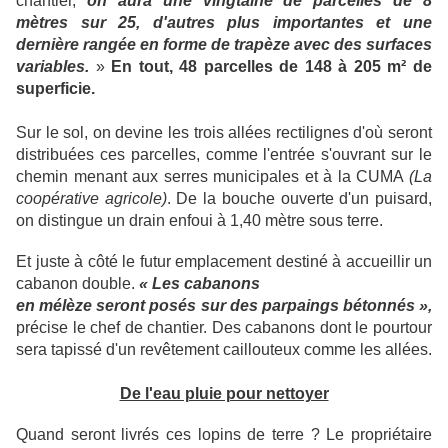
chantier,
on aura une vingtaine de parcelles de 8
mètres sur 25, d'autres plus importantes et une
dernière rangée en forme de trapèze avec des surfaces
variables.
»
En tout, 48 parcelles de 148 à 205 m² de
superficie.
Sur le sol, on devine les trois allées rectilignes d'où seront
distribuées ces parcelles, comme l'entrée s'ouvrant sur le
chemin menant aux serres municipales et à la CUMA
(La
coopérative
agricole)
. De la bouche ouverte d'un puisard,
on distingue un drain enfoui à 1,40 mètre sous terre.
Et juste à côté le futur emplacement destiné à accueillir un
cabanon double.
« Les cabanons
en mélèze seront posés sur des parpaings bétonnés »,
précise le chef de chantier. Des cabanons dont le pourtour
sera tapissé d'un revêtement caillouteux comme les allées.
De l'eau pluie pour nettoyer
Quand seront livrés ces lopins de terre ? Le propriétaire