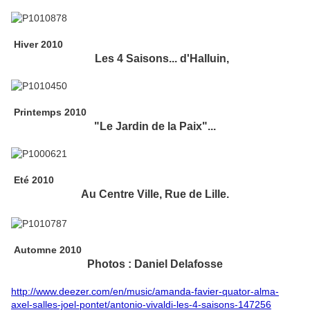
Hiver 2010
Les 4 Saisons... d'Halluin,
Printemps 2010
"Le Jardin de la Paix"...
Eté 2010
Au Centre Ville, Rue de Lille.
Automne 2010
Photos : Daniel Delafosse
http://www.deezer.com/en/music/amanda-favier-quator-alma-
axel-salles-joel-pontet/antonio-vivaldi-les-4-saisons-147256