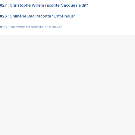
#27 : Christophe Willem raconte "Jacques a dit"
#26 : Chimène Badi raconte "Entre nous"
#25 : Indochine raconte "3e sexe"
#24 : Zaho raconte "C'est chelou"
#23 : Patrick Bruel raconte "Au café des délices"
#22 : Kyo raconte "Le chemin"
#21 : Nolwenn Leroy raconte "Cassé"
#20 : Patrick Hernandez raconte "Born to be alive"
#19 : Lorie raconte "Près de moi"
#18 : Michael Jones raconte "A nos actes manqués" (avec Jean-Jacque
#17 : Khaled raconte "Aïcha"
#16 : Corneille raconte "Parce qu'on vient de loin"