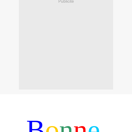
Publicité
B
o
n
n
e