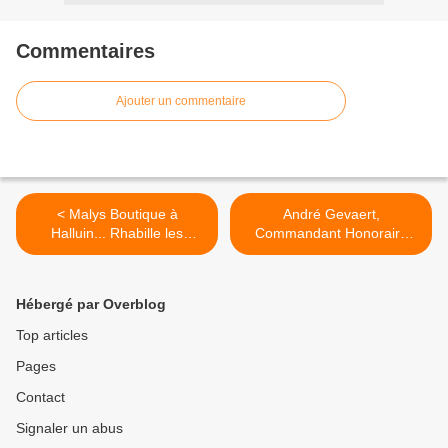
Commentaires
Ajouter un commentaire
< Malys Boutique à
André Gevaert,
Halluin... Rhabille les
Commandant Honoraire
Foyers Modestes.
des Sapeurs-Pompiers
d'Halluin, est décédé. >
Hébergé par Overblog
Top articles
Pages
Contact
Signaler un abus