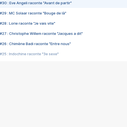
#30 : Eve Angeli raconte "Avant de partir"
#29 : MC Solaar raconte "Bouge de là"
28 : Lorie raconte "Je vais vite"
#27 : Christophe Willem raconte "Jacques a dit"
#26 : Chimène Badi raconte "Entre nous"
#25 : Indochine raconte "3e sexe"
#24 : Zaho raconte "C'est chelou"
#23 : Patrick Bruel raconte "Au café des délices"
#22 : Kyo raconte "Le chemin"
#21 : Nolwenn Leroy raconte "Cassé"
#20 : Patrick Hernandez raconte "Born to be alive"
#19 : Lorie raconte "Près de moi"
#18 : Michael Jones raconte "A nos actes manqués" (avec Jean-Jacque