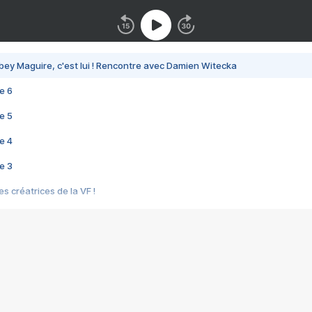
bey Maguire, c'est lui ! Rencontre avec Damien Witecka
e 6
e 5
e 4
e 3
s créatrices de la VF !
e 2
e 1
e Mektoub My Love arrive enfin ! Rencontre avec Shaïn Boumedine et Sal
i : après Toni en famille