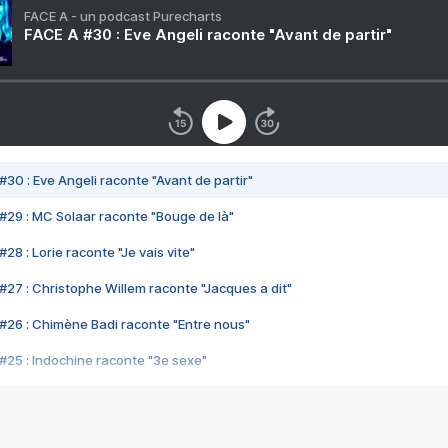
FACE A - un podcast Purecharts
FACE A #30 : Eve Angeli raconte "Avant de partir"
#30 : Eve Angeli raconte "Avant de partir"
#29 : MC Solaar raconte "Bouge de là"
28 : Lorie raconte "Je vais vite"
#27 : Christophe Willem raconte "Jacques a dit"
#26 : Chimène Badi raconte "Entre nous"
#25 : Indochine raconte "3e sexe"
#24 : Zaho raconte "C'est chelou"
#23 : Patrick Bruel raconte "Au café des délices"