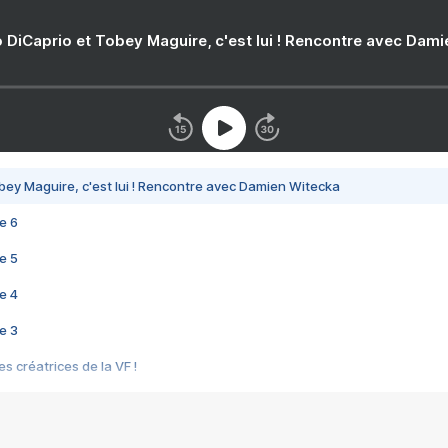
 DiCaprio et Tobey Maguire, c'est lui ! Rencontre avec Dam
bey Maguire, c'est lui ! Rencontre avec Damien Witecka
e 6
e 5
e 4
e 3
s créatrices de la VF !
e 2
e 1