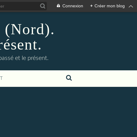
Connexion
+
Créer mon blog
n (Nord).
résent.
 passé et le présent.
T