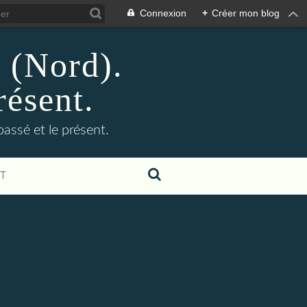
Connexion
+
Créer mon blog
n (Nord).
résent.
 passé et le présent.
T