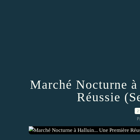
Marché Nocturne à 
Réussie (S
2
P