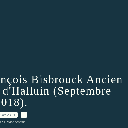
nçois Bisbrouck Ancien
 d'Halluin (Septembre
2018).
8.09.2018
…
ar Brandodean