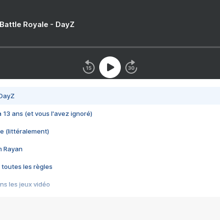
 Battle Royale - DayZ
 DayZ
 a 13 ans (et vous l'avez ignoré)
e (littéralement)
im Rayan
 toutes les règles
s les jeux vidéo
us choquant de Rockstar ? - Le scandale BULLY
e plus moche de Steam