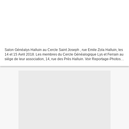
Salon Généalys Halluin au Cercle Saint Joseph , rue Emile Zola Halluin, les
14 et 15 Avril 2018. Les membres du Cercle Généalogique Lys et Ferrain au
siège de leur association, 14, rue des Près Halluin. Voir Reportage-Photos :
Salon Généalys Halluin -...