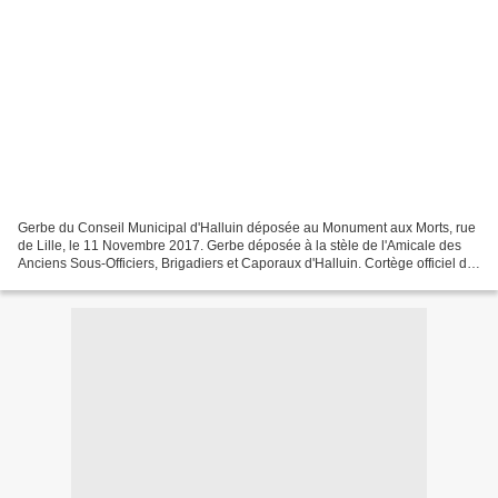
Gerbe du Conseil Municipal d'Halluin déposée au Monument aux Morts, rue
de Lille, le 11 Novembre 2017. Gerbe déposée à la stèle de l'Amicale des
Anciens Sous-Officiers, Brigadiers et Caporaux d'Halluin. Cortège officiel du
11 Novembre 2017, rue de Lille...