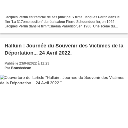
Jacques Perrin est l'affiche de ses principaux films. Jacques Perrin dans le
film "La 317ème section" du réalisateur Pierre Schoendoerffer, en 1965.
Jacques Perrin dans le film "Cinema Paradiso", en 1988. Une scène du
documentaire "Océans" en 2010. Documentaire...
Halluin : Journée du Souvenir des Victimes de la
Déportation... 24 Avril 2022.
Publié le 23/04/2022 à 11:23
Par
Brandodean