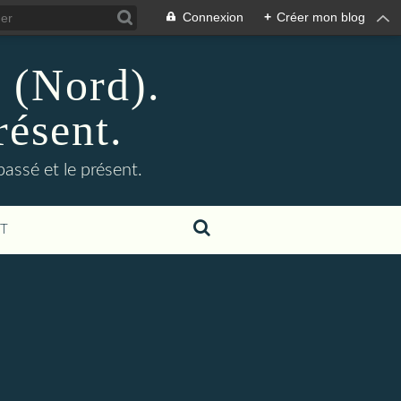
Connexion
+
Créer mon blog
n (Nord).
résent.
 passé et le présent.
T