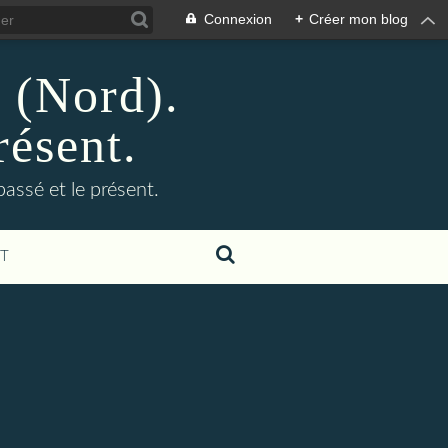
Connexion
+
Créer mon blog
n (Nord).
résent.
 passé et le présent.
T