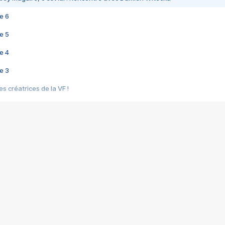
e 6
e 5
e 4
e 3
s créatrices de la VF !
e 2
e 1
e Mektoub My Love arrive enfin ! Rencontre avec Shaïn Boumedine et Sal
i : après Toni en famille
elle réalise le bouleversant Dites lui que je l'aime
ais ! Rencontre autour de Vie privée de Rebecca Zlotowski
 de Marguerite, Grave... Rencontre avec Ella Rumpf