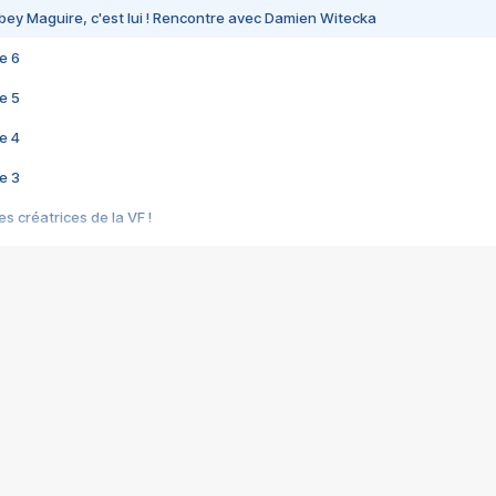
bey Maguire, c'est lui ! Rencontre avec Damien Witecka
e 6
e 5
e 4
e 3
s créatrices de la VF !
e 2
e 1
e Mektoub My Love arrive enfin ! Rencontre avec Shaïn Boumedine et Sal
i : après Toni en famille
elle réalise le bouleversant Dites lui que je l'aime
ais ! Rencontre autour de Vie privée de Rebecca Zlotowski