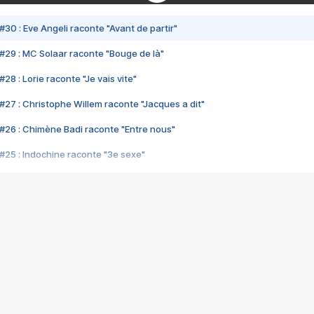
#30 : Eve Angeli raconte "Avant de partir"
#29 : MC Solaar raconte "Bouge de là"
28 : Lorie raconte "Je vais vite"
#27 : Christophe Willem raconte "Jacques a dit"
#26 : Chimène Badi raconte "Entre nous"
#25 : Indochine raconte "3e sexe"
#24 : Zaho raconte "C'est chelou"
#23 : Patrick Bruel raconte "Au café des délices"
#22 : Kyo raconte "Le chemin"
#21 : Nolwenn Leroy raconte "Cassé"
#20 : Patrick Hernandez raconte "Born to be alive"
#19 : Lorie raconte "Près de moi"