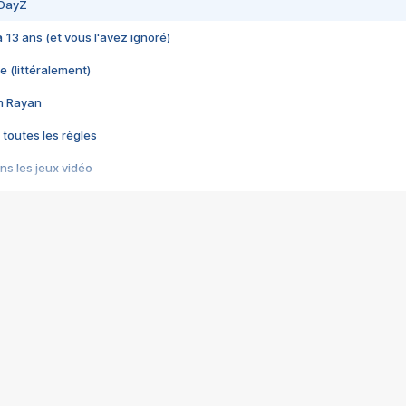
 DayZ
 a 13 ans (et vous l'avez ignoré)
e (littéralement)
im Rayan
 toutes les règles
s les jeux vidéo
us choquant de Rockstar ? - Le scandale BULLY
e plus moche de Steam
du RÊVE tourne au CAUCHEMAR
pendant 8 heures
it… à tort
umiliés par un jeu vidéo
ire - Final Fantasy 8