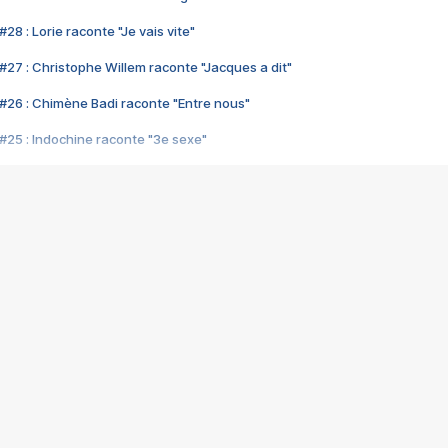
28 : Lorie raconte "Je vais vite"
#27 : Christophe Willem raconte "Jacques a dit"
#26 : Chimène Badi raconte "Entre nous"
#25 : Indochine raconte "3e sexe"
#24 : Zaho raconte "C'est chelou"
#23 : Patrick Bruel raconte "Au café des délices"
#22 : Kyo raconte "Le chemin"
#21 : Nolwenn Leroy raconte "Cassé"
#20 : Patrick Hernandez raconte "Born to be alive"
#19 : Lorie raconte "Près de moi"
#18 : Michael Jones raconte "A nos actes manqués" (avec Jean-Jacque
#17 : Khaled raconte "Aïcha"