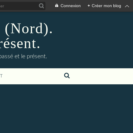
Connexion
+
Créer mon blog
n (Nord).
résent.
 passé et le présent.
T