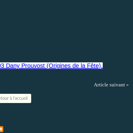
93 Dany Prouvost (Origines de la Fête).
Article suivant »
tour à l'accueil