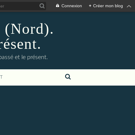
Connexion
+
Créer mon blog
n (Nord).
résent.
 passé et le présent.
T