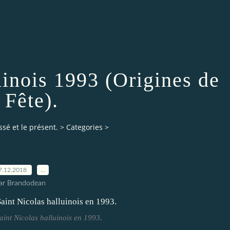
uinois 1993 (Origines de
 Fête).
ssé et le présent.
>
Categories
>
7.12.2018
…
ar Brandodean
aint Nicolas halluinois en 1993.