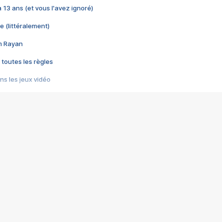
 a 13 ans (et vous l'avez ignoré)
e (littéralement)
im Rayan
 toutes les règles
s les jeux vidéo
us choquant de Rockstar ? - Le scandale BULLY
e plus moche de Steam
du RÊVE tourne au CAUCHEMAR
pendant 8 heures
it… à tort
umiliés par un jeu vidéo
ire - Final Fantasy 8