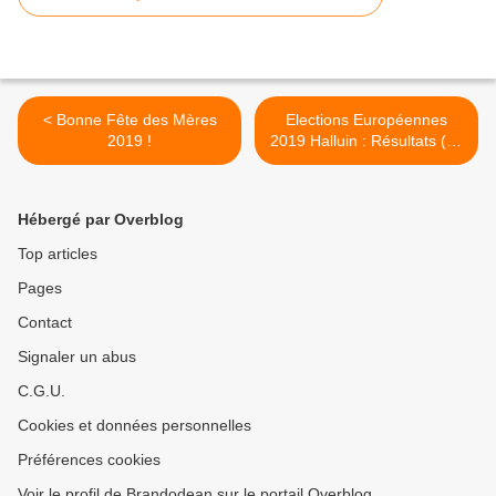
< Bonne Fête des Mères
Elections Européennes
2019 !
2019 Halluin : Résultats (26
Mai 2019). >
Hébergé par Overblog
Top articles
Pages
Contact
Signaler un abus
C.G.U.
Cookies et données personnelles
Préférences cookies
Voir le profil de Brandodean sur le portail Overblog