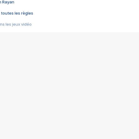
im Rayan
 toutes les règles
s les jeux vidéo
us choquant de Rockstar ? - Le scandale BULLY
e plus moche de Steam
du RÊVE tourne au CAUCHEMAR
pendant 8 heures
it… à tort
umiliés par un jeu vidéo
ire - Final Fantasy 8
ti un empire - Age of Empires
story DOFUS
tard, il crée l'un des pires jeux de tous les temps, MindsEye.